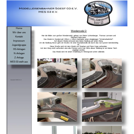
Home
Wendemodul 2:
Wir über uns
Hier die Bilder zum großen Wendemodul, gebaut von Dieter Lichtenberger, Thomas Lutmann und
Kontakt
Reinhard Nahrmann.
Das Modul im Sondermaß 220cm x 145cm beinhaltet einen dreigleisigen "Schattenbahnhof".
Impressum
Auf diesem Modul entstand eine kleine Siedlung auf einem Berg.
Um die Siedlung herum geht ein Straße mit einer Bushaltestelle die durch das Car-system betriebsfähig
Jugendgruppe
ist.
Diese Straße wird mit dem Modul von Stephan und Peter Kopp verbunden.
Auf dem Berg steht außerdem eine alte Pension und in der Mitte dieser Siedlung ist ein kleiner Teich
H0-Anlagen
angelegt worden.
Das Modul wird mit einem Waldhang im Hintergrund schön vollendet.
N-Anlagen
Z-Anlage
MES 03 stellt aus
Copyright © MES 03 e.V.