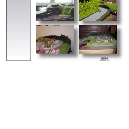
zurück zu
„H0-Anlagen“