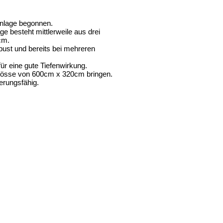
Anlage begonnen.
e besteht mittlerweile aus drei
cm.
bust und bereits bei mehreren
ür eine gute Tiefenwirkung.
tgrösse von 600cm x 320cm bringen.
terungsfähig.