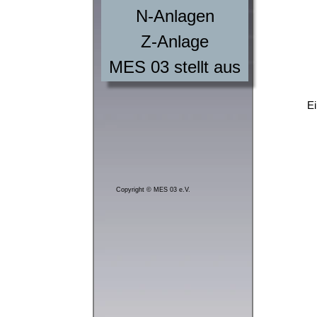
N-Anlagen
Z-Anlage
MES 03 stellt aus
Ei
Copyright © MES 03 e.V.